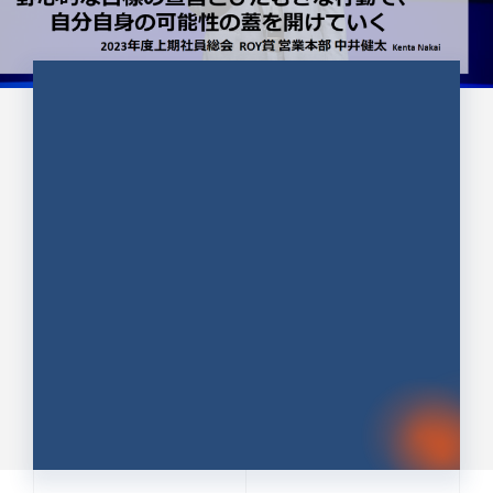
CULTURE 37
野心的な目標の宣言とひたむきな
行動で、自分自身の可能性の蓋を
開けていく ｜2023年度上期社...
中井 健太（なかい けんた）（PR TIMES 第二営業本
部副部長）
DATE:2024.01.17
セールス
新卒 総合職
社員インタビュー
PR TIMES