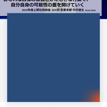
CULTURE 37
野心的な目標の宣言とひたむきな
行動で、自分自身の可能性の蓋を
開けていく ｜2023年度上期社...
中井 健太（なかい けんた）（PR TIMES 第二営業本
部副部長）
DATE:2024.01.17
セールス
新卒 総合職
社員インタビュー
PR TIMES