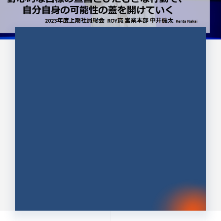
CULTURE 37
野心的な目標の宣言とひたむきな
行動で、自分自身の可能性の蓋を
開けていく ｜2023年度上期社...
中井 健太（なかい けんた）（PR TIMES 第二営業本
部副部長）
DATE:2024.01.17
セールス
新卒 総合職
社員インタビュー
PR TIMES