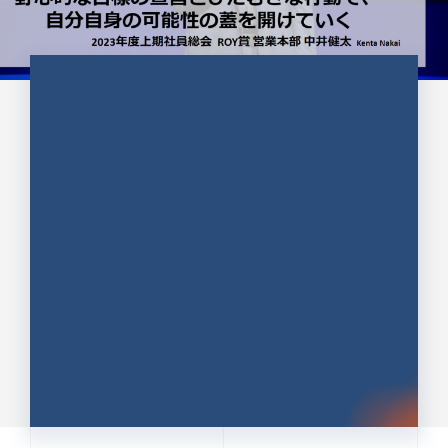
CULTURE 37
野心的な目標の宣言とひたむきな
行動で、自分自身の可能性の蓋を
開けていく ｜2023年度上期社...
中井 健太（なかい けんた）（PR TIMES 第二営業本
部副部長）
DATE:2024.01.17
セールス
新卒 総合職
社員インタビュー
PR TIMES