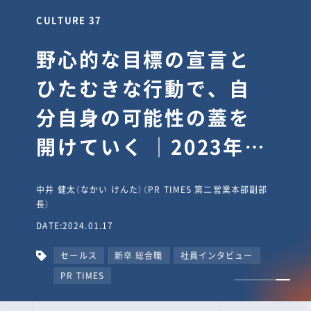
CULTURE 37
野心的な目標の宣言と
ひたむきな行動で、自
分自身の可能性の蓋を
開けていく ｜2023年度
上期社員総会受賞イン
中井 健太（なかい けんた）（PR TIMES 第二営業本部副部
タビュー #PR
長）
DATE:2024.01.17
TIMESな人たち
セールス
新卒 総合職
社員インタビュー
PR TIMES