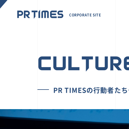
CORPORATE SITE
CULTUR
PR TIMESの行動者た