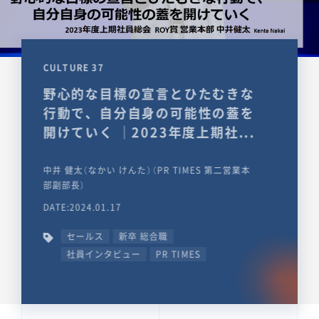
CULTURE 37
野心的な目標の宣言とひたむきな
行動で、自分自身の可能性の蓋を
開けていく ｜2023年度上期社...
中井 健太（なかい けんた）（PR TIMES 第二営業本
部副部長）
DATE:2024.01.17
セールス
新卒 総合職
社員インタビュー
PR TIMES