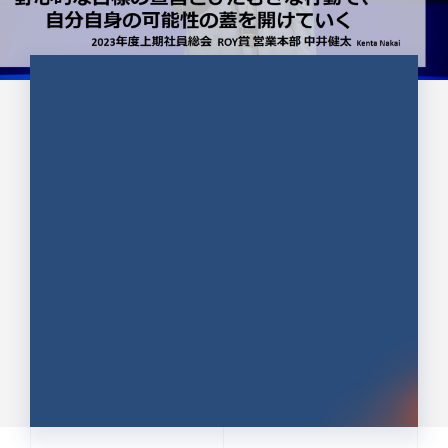
CULTURE 37
野心的な目標の宣言とひたむきな
行動で、自分自身の可能性の蓋を
開けていく ｜2023年度上期社...
中井 健太（なかい けんた）（PR TIMES 第二営業本
部副部長）
DATE:2024.01.17
セールス
新卒 総合職
社員インタビュー
PR TIMES