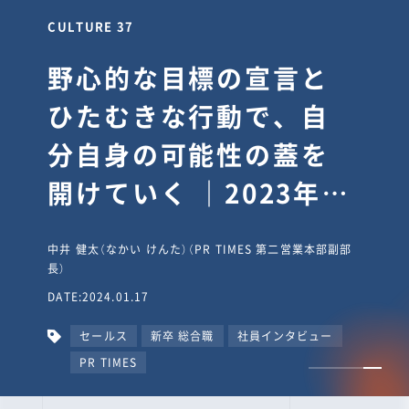
CULTURE 30
逆境では自分のスタン
スを変え“予想を裏切
り、期待を超える”【真
輔塾・前編】
山田真輔（やまだ しんすけ）（執行役員 兼 Jooto事業部
長）
DATE:2023.09.08
カルチャー
CxO
キャリア入社
Jooto