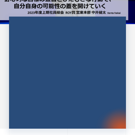
CULTURE 37
野心的な目標の宣言とひたむきな
行動で、自分自身の可能性の蓋を
開けていく ｜2023年度上期社...
中井 健太（なかい けんた）（PR TIMES 第二営業本
部副部長）
DATE:2024.01.17
セールス
新卒 総合職
社員インタビュー
PR TIMES