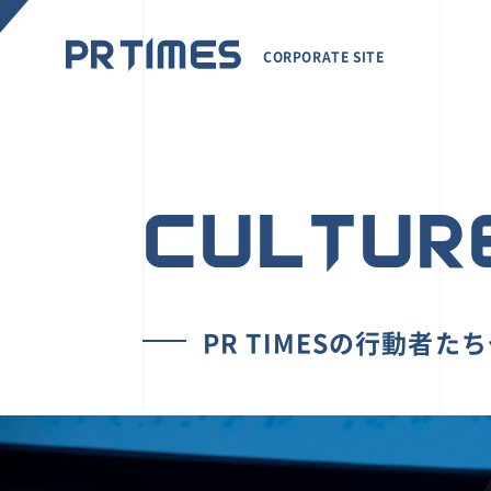
CORPORATE SITE
CULTUR
PR TIMESの行動者た