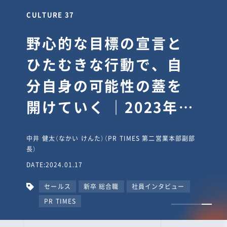
CULTURE 30
逆境では自分のスタン
スを変え“予想を裏切
り、期待を超える”【真
輔塾・前編】
山田真輔（やまだ しんすけ）（執行役員 兼 Jooto事業部
長）
DATE:2023.09.08
カルチャー
CxO
キャリア入社
Jooto