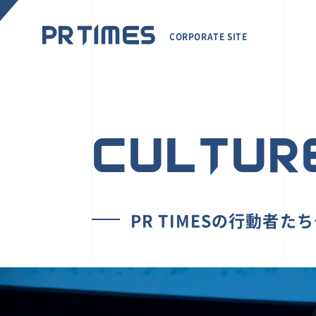
CORPORATE SITE
CULTUR
PR TIMESの行動者た