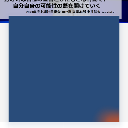
CULTURE 37
野心的な目標の宣言とひたむきな
行動で、自分自身の可能性の蓋を
開けていく ｜2023年度上期社...
中井 健太（なかい けんた）（PR TIMES 第二営業本
部副部長）
DATE:2024.01.17
セールス
新卒 総合職
社員インタビュー
PR TIMES