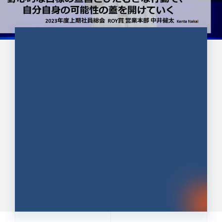
CULTURE 37
野心的な目標の宣言とひたむきな
行動で、自分自身の可能性の蓋を
開けていく ｜2023年度上期社...
中井 健太（なかい けんた）（PR TIMES 第二営業本
部副部長）
DATE:2024.01.17
セールス
新卒 総合職
社員インタビュー
PR TIMES