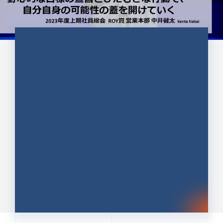
CULTURE 37
野心的な目標の宣言とひたむきな
行動で、自分自身の可能性の蓋を
開けていく ｜2023年度上期社...
中井 健太（なかい けんた）（PR TIMES 第二営業本
部副部長）
DATE:2024.01.17
セールス
新卒 総合職
社員インタビュー
PR TIMES