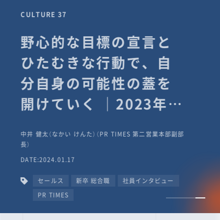
CULTURE 37
野心的な目標の宣言と
ひたむきな行動で、自
分自身の可能性の蓋を
開けていく ｜2023年度
上期社員総会受賞イン
中井 健太（なかい けんた）（PR TIMES 第二営業本部副部
タビュー #PR
長）
DATE:2024.01.17
TIMESな人たち
セールス
新卒 総合職
社員インタビュー
PR TIMES