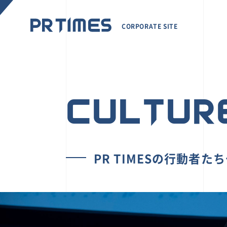
CORPORATE SITE
CULTUR
PR TIMESの行動者た