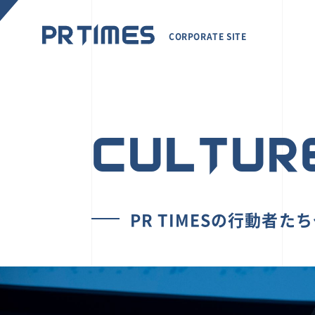
CORPORATE SITE
CULTUR
PR TIMESの行動者た