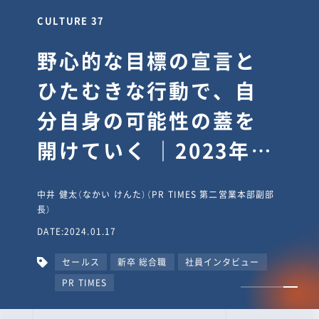
CULTURE 30
逆境では自分のスタン
スを変え“予想を裏切
り、期待を超える”【真
輔塾・前編】
山田真輔（やまだ しんすけ）（執行役員 兼 Jooto事業部
長）
DATE:2023.09.08
カルチャー
CxO
キャリア入社
Jooto