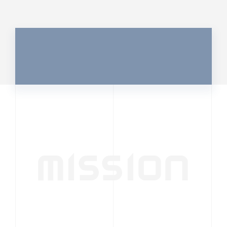
MISSION
行動者発の情報が、
人の心を揺さぶる
時代へ