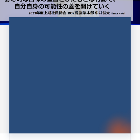
CULTURE 37
野心的な目標の宣言とひたむきな
行動で、自分自身の可能性の蓋を
開けていく ｜2023年度上期社...
中井 健太（なかい けんた）（PR TIMES 第二営業本
部副部長）
DATE:2024.01.17
セールス
新卒 総合職
社員インタビュー
PR TIMES