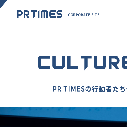
CORPORATE SITE
CULTUR
PR TIMESの行動者た