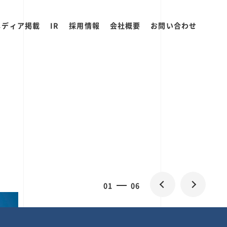
メディア掲載
IR
採用情報
会社概要
お問い合わせ
0
1
06