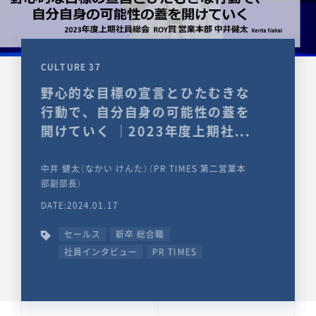
CULTURE 37
野心的な目標の宣言とひたむきな
行動で、自分自身の可能性の蓋を
開けていく ｜2023年度上期社...
中井 健太（なかい けんた）（PR TIMES 第二営業本
部副部長）
DATE:2024.01.17
セールス
新卒 総合職
社員インタビュー
PR TIMES