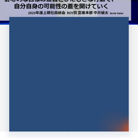
CULTURE 37
野心的な目標の宣言とひたむきな
行動で、自分自身の可能性の蓋を
開けていく ｜2023年度上期社...
中井 健太（なかい けんた）（PR TIMES 第二営業本
部副部長）
DATE:2024.01.17
セールス
新卒 総合職
社員インタビュー
PR TIMES