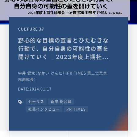
CULTURE 37
野心的な目標の宣言とひたむきな
行動で、自分自身の可能性の蓋を
開けていく ｜2023年度上期社...
中井 健太（なかい けんた）（PR TIMES 第二営業本
部副部長）
DATE:2024.01.17
セールス
新卒 総合職
社員インタビュー
PR TIMES