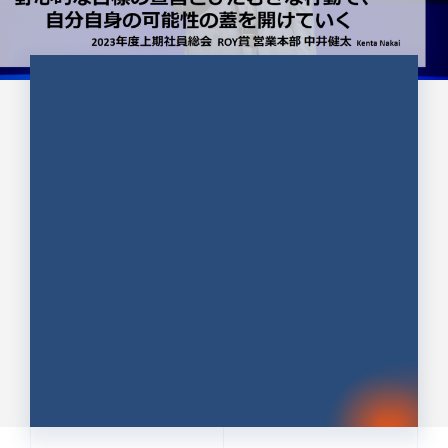
CULTURE 37
野心的な目標の宣言とひたむきな
行動で、自分自身の可能性の蓋を
開けていく ｜2023年度上期社...
中井 健太（なかい けんた）（PR TIMES 第二営業本
部副部長）
DATE:2024.01.17
セールス
新卒 総合職
社員インタビュー
PR TIMES