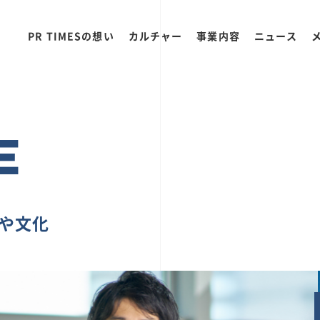
PR TIMESの想い
カルチャー
事業内容
ニュース
E
ちや文化