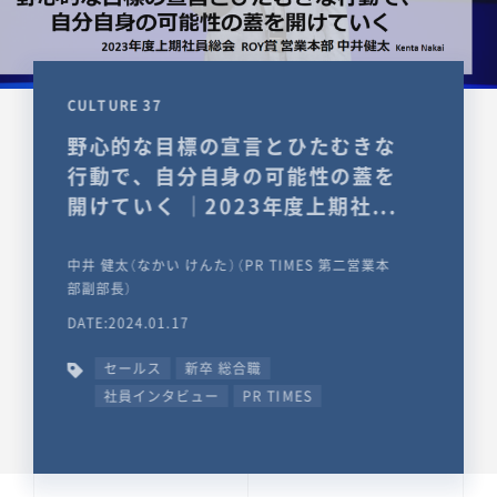
CULTURE 37
野心的な目標の宣言とひたむきな
行動で、自分自身の可能性の蓋を
開けていく ｜2023年度上期社...
中井 健太（なかい けんた）（PR TIMES 第二営業本
部副部長）
DATE:2024.01.17
セールス
新卒 総合職
社員インタビュー
PR TIMES