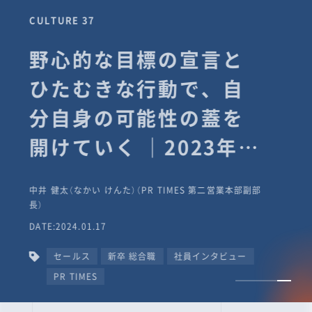
CULTURE 37
野心的な目標の宣言と
ひたむきな行動で、自
分自身の可能性の蓋を
開けていく ｜2023年度
上期社員総会受賞イン
中井 健太（なかい けんた）（PR TIMES 第二営業本部副部
タビュー #PR
長）
DATE:2024.01.17
TIMESな人たち
セールス
新卒 総合職
社員インタビュー
PR TIMES