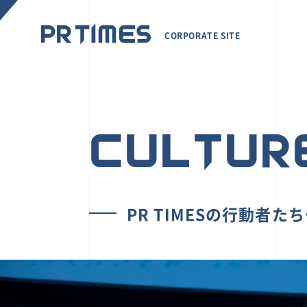
CORPORATE SITE
CULTUR
PR TIMESの行動者た