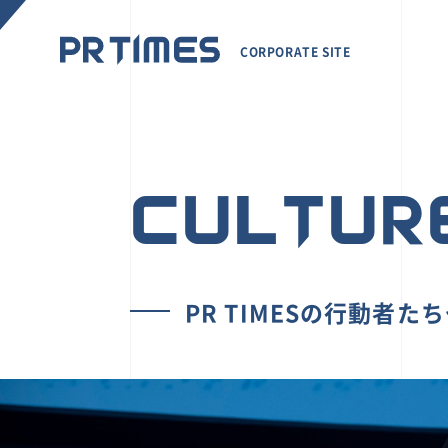
CORPORATE SITE
CULTUR
PR TIMESの行動者た