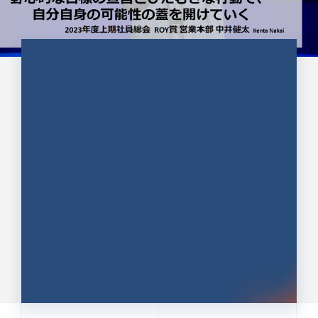
CULTURE 37
野心的な目標の宣言とひたむきな
行動で、自分自身の可能性の蓋を
開けていく ｜2023年度上期社...
中井 健太（なかい けんた）（PR TIMES 第二営業本
部副部長）
DATE:2024.01.17
セールス
新卒 総合職
社員インタビュー
PR TIMES