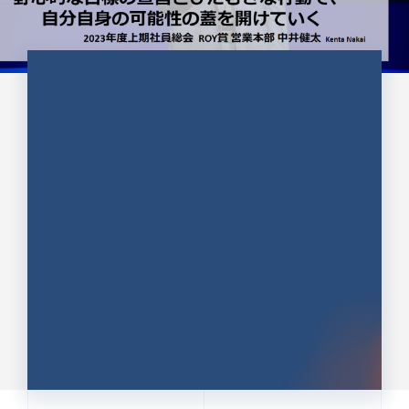
CULTURE 37
野心的な目標の宣言とひたむきな
行動で、自分自身の可能性の蓋を
開けていく ｜2023年度上期社...
中井 健太（なかい けんた）（PR TIMES 第二営業本
部副部長）
DATE:2024.01.17
セールス
新卒 総合職
社員インタビュー
PR TIMES