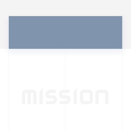
MISSION
行動者発の情報が、
人の心を揺さぶる
時代へ