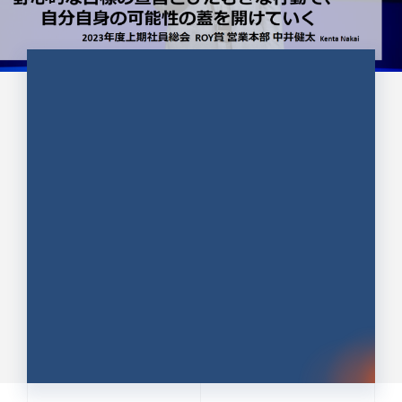
CULTURE 37
野心的な目標の宣言とひたむきな
行動で、自分自身の可能性の蓋を
開けていく ｜2023年度上期社...
中井 健太（なかい けんた）（PR TIMES 第二営業本
部副部長）
DATE:2024.01.17
セールス
新卒 総合職
社員インタビュー
PR TIMES