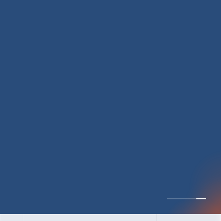
CULTURE 37
野心的な目標の宣言と
ひたむきな行動で、自
分自身の可能性の蓋を
開けていく ｜2023年度
上期社員総会受賞イン
中井 健太（なかい けんた）（PR TIMES 第二営業本部副部
タビュー #PR
長）
DATE:2024.01.17
TIMESな人たち
セールス
新卒 総合職
社員インタビュー
PR TIMES