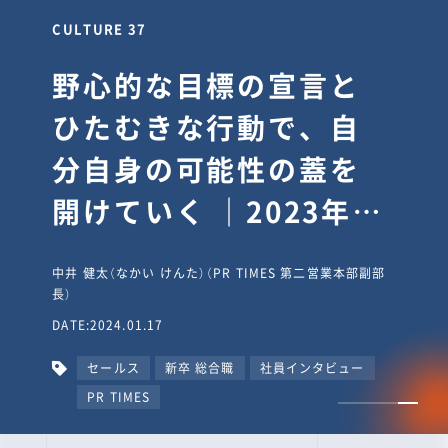
CULTURE 30
逆境では自分のスタン
スを変え“予想を裏切
り、期待を超える”【真
輔塾・前編】
山田真輔（やまだ しんすけ）（執行役員 兼 Jooto事業部
長）
DATE:2023.09.08
カルチャー
CxO
キャリア入社
Jooto