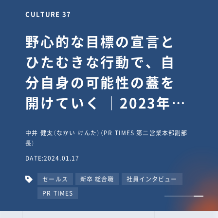
CULTURE 30
逆境では自分のスタン
スを変え“予想を裏切
り、期待を超える”【真
輔塾・前編】
山田真輔（やまだ しんすけ）（執行役員 兼 Jooto事業部
長）
DATE:2023.09.08
カルチャー
CxO
キャリア入社
Jooto