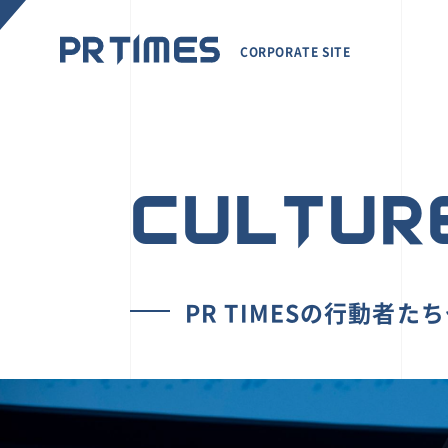
CORPORATE SITE
CULTUR
PR TIMESの行動者た