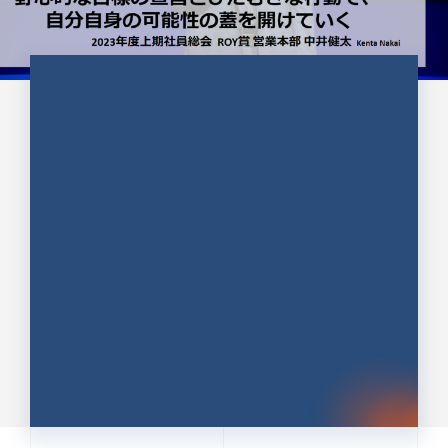
CULTURE 37
野心的な目標の宣言とひたむきな
行動で、自分自身の可能性の蓋を
開けていく ｜2023年度上期社...
中井 健太（なかい けんた）（PR TIMES 第二営業本
部副部長）
DATE:2024.01.17
セールス
新卒 総合職
社員インタビュー
PR TIMES