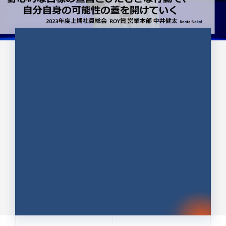
CULTURE 37
野心的な目標の宣言とひたむきな
行動で、自分自身の可能性の蓋を
開けていく ｜2023年度上期社...
中井 健太（なかい けんた）（PR TIMES 第二営業本
部副部長）
DATE:2024.01.17
セールス
新卒 総合職
社員インタビュー
PR TIMES