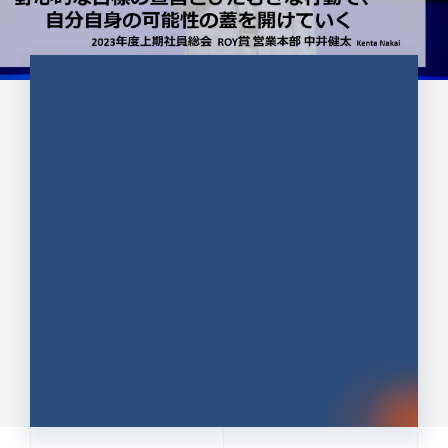
CULTURE 37
野心的な目標の宣言とひたむきな
行動で、自分自身の可能性の蓋を
開けていく ｜2023年度上期社...
中井 健太（なかい けんた）（PR TIMES 第二営業本
部副部長）
DATE:2024.01.17
セールス
新卒 総合職
社員インタビュー
PR TIMES