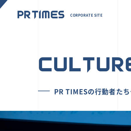
CORPORATE SITE
CULTUR
PR TIMESの行動者た