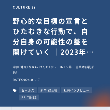
CULTURE 30
逆境では自分のスタン
スを変え“予想を裏切
り、期待を超える”【真
輔塾・前編】
山田真輔（やまだ しんすけ）（執行役員 兼 Jooto事業部
長）
DATE:2023.09.08
カルチャー
CxO
キャリア入社
Jooto