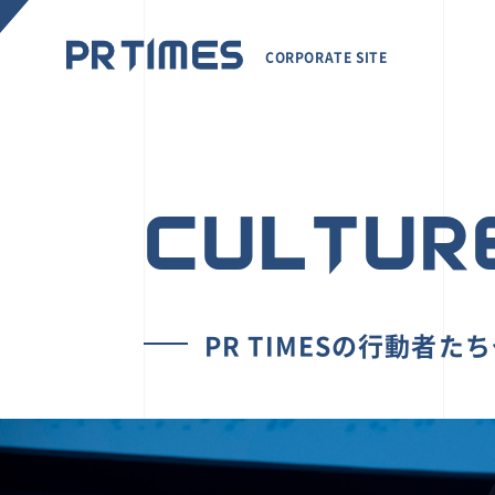
CORPORATE SITE
CULTUR
PR TIMESの行動者た