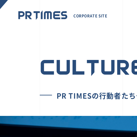
CORPORATE SITE
CULTUR
PR TIMESの行動者た