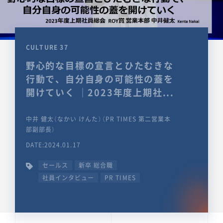
CULTURE 37
野心的な目標の宣言とひたむきな
行動で、自分自身の可能性の蓋を
開けていく ｜2023年度上期社...
中井 健太（なかい けんた）（PR TIMES 第二営業本
部副部長）
DATE:2024.01.17
セールス
新卒 総合職
社員インタビュー
PR TIMES