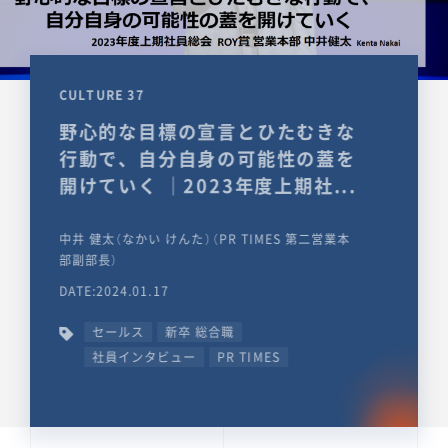
CULTURE 37
野心的な目標の宣言とひたむきな
行動で、自分自身の可能性の蓋を
開けていく ｜2023年度上期社...
中井 健太（なかい けんた）（PR TIMES 第二営業本
部副部長）
DATE:2024.01.17
セールス
新卒 総合職
社員インタビュー
PR TIMES