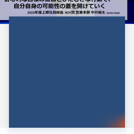
CULTURE 37
野心的な目標の宣言とひたむきな
行動で、自分自身の可能性の蓋を
開けていく ｜2023年度上期社...
中井 健太（なかい けんた）（PR TIMES 第二営業本
部副部長）
DATE:2024.01.17
セールス
新卒 総合職
社員インタビュー
PR TIMES