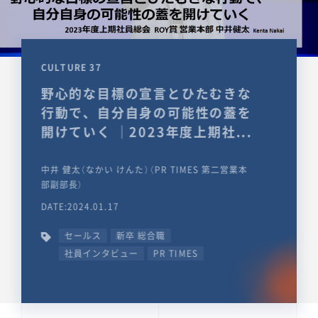
CULTURE 37
野心的な目標の宣言とひたむきな
行動で、自分自身の可能性の蓋を
開けていく ｜2023年度上期社...
中井 健太（なかい けんた）（PR TIMES 第二営業本
部副部長）
DATE:2024.01.17
セールス
新卒 総合職
社員インタビュー
PR TIMES