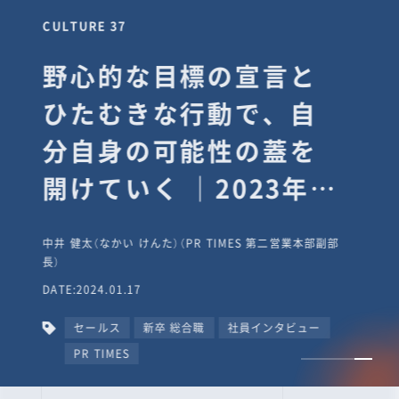
CULTURE 37
野心的な目標の宣言と
ひたむきな行動で、自
分自身の可能性の蓋を
開けていく ｜2023年度
上期社員総会受賞イン
中井 健太（なかい けんた）（PR TIMES 第二営業本部副部
タビュー #PR
長）
DATE:2024.01.17
TIMESな人たち
セールス
新卒 総合職
社員インタビュー
PR TIMES