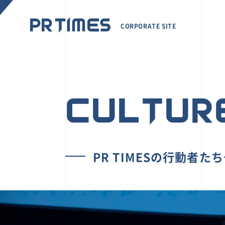
CORPORATE SITE
CULTUR
PR TIMESの行動者た