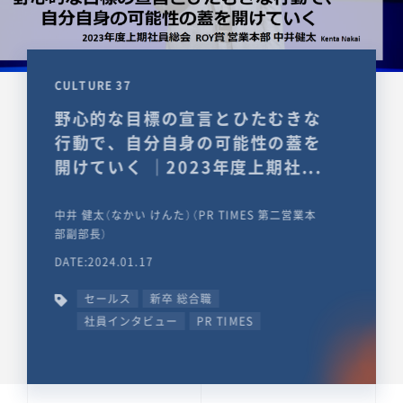
CULTURE 37
野心的な目標の宣言とひたむきな
行動で、自分自身の可能性の蓋を
開けていく ｜2023年度上期社...
中井 健太（なかい けんた）（PR TIMES 第二営業本
部副部長）
DATE:2024.01.17
セールス
新卒 総合職
社員インタビュー
PR TIMES