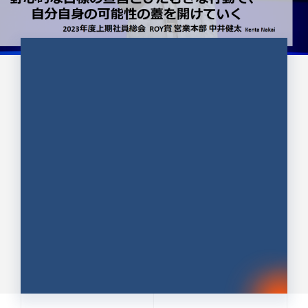
CULTURE 37
野心的な目標の宣言とひたむきな
行動で、自分自身の可能性の蓋を
開けていく ｜2023年度上期社...
中井 健太（なかい けんた）（PR TIMES 第二営業本
部副部長）
DATE:2024.01.17
セールス
新卒 総合職
社員インタビュー
PR TIMES