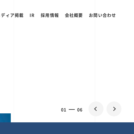
メディア掲載
IR
採用情報
会社概要
お問い合わせ
0
1
06