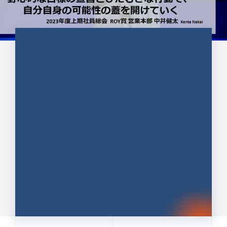
CULTURE 37
野心的な目標の宣言とひたむきな
行動で、自分自身の可能性の蓋を
開けていく ｜2023年度上期社...
中井 健太（なかい けんた）（PR TIMES 第二営業本
部副部長）
DATE:2024.01.17
セールス
新卒 総合職
社員インタビュー
PR TIMES