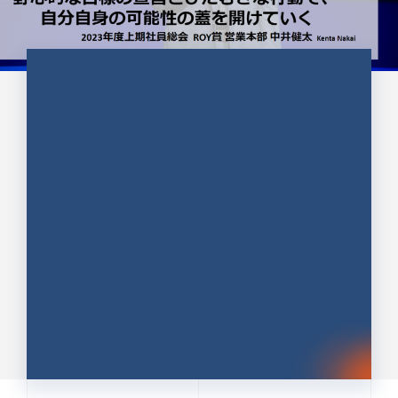
CULTURE 37
野心的な目標の宣言とひたむきな
行動で、自分自身の可能性の蓋を
開けていく ｜2023年度上期社...
中井 健太（なかい けんた）（PR TIMES 第二営業本
部副部長）
DATE:2024.01.17
セールス
新卒 総合職
社員インタビュー
PR TIMES